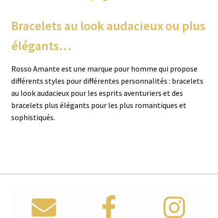
Ouvrir
Kids
Bracelets au look audacieux ou plus
le
élégants…
menu
Ouvrir
Alliances
enfant
le
Rosso Amante est une marque pour homme qui propose
menu
Ouvrir
Montres
différents styles pour différentes personnalités : bracelets
enfant
le
au look audacieux pour les esprits aventuriers et des
menu
Ouvrir
Accessoires
bracelets plus élégants pour les plus romantiques et
enfant
le
sophistiqués.
menu
Nos créations
enfant
Contact