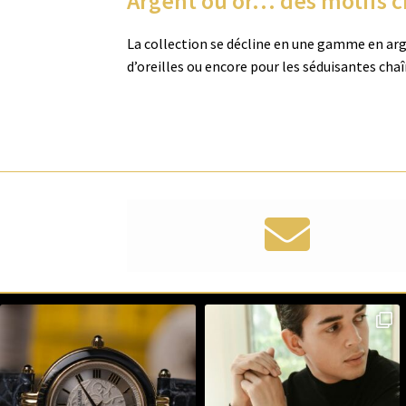
Argent ou or… des motifs c
La collection se décline en une gamme en arge
d’oreilles ou encore pour les séduisantes cha