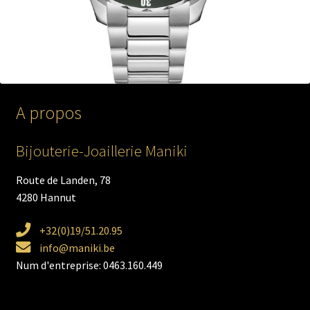
A propos
Bijouterie-Joaillerie Maniki
Route de Landen, 78
4280 Hannut
+32(0)19/51.20.95
info@maniki.be
Num d'entreprise: 0463.160.449