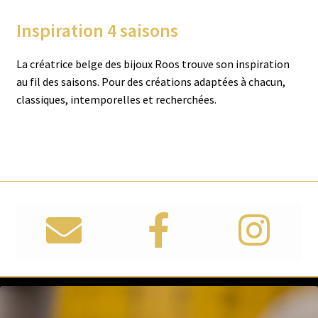
Inspiration 4 saisons
Dulci Nea
La créatrice belge des bijoux Roos trouve son inspiration
Femme adorée
au fil des saisons. Pour des créations adaptées à chacun,
classiques, intemporelles et recherchées.
Hulci Belluni
Italo Bottene
Jackie Gold Jewels
Lecarré Heartmade Jewels
Ligne Vendôme
Moondrops